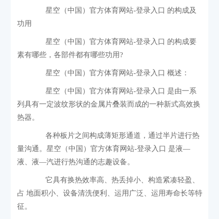
胶。三、两端压板两端压板首要是夹紧压住悉数的传热
星空（中国）官方体育网站-登录入口 的构成及
板片，确保流体介质不泄露。
功用
星空（中国）官方体育网站-登录入口 的构成要
素有哪些，各部件都有哪些功用?
星空（中国）官方体育网站-登录入口 概述：
星空（中国）官方体育网站-登录入口 是由一系
列具有一定波纹形状的金属片叠装而成的一种新式高效换
热器。
各种板片之间构成薄矩形通道，通过半片进行热
量沟通。星空（中国）官方体育网站-登录入口 是液—
液、液—汽进行热沟通的志趣设备。
它具有换热效率高、热丢掉小、构造紧凑轻盈、
占 地面积小、设备清洗便利、运用广泛、运用寿命长等特
征。