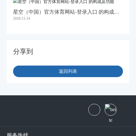
星空（中国）官方体育网站-登录入口 的构成及
2020-11-14
功能
分享到
返回列表
服务热线