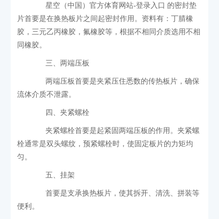
星空（中国）官方体育网站-登录入口 的密封垫
片首要是在换热板片之间起密封作用。资料有：丁腈橡
胶，三元乙丙橡胶，氟橡胶等，根据不相同介质选用不相
同橡胶。
三、两端压板
两端压板首要是夹紧压住悉数的传热板片，确保
流体介质不泄露。
四、夹紧螺栓
夹紧螺栓首要是起紧固两端压板的作用。夹紧螺
栓通常是双头螺纹，预紧螺栓时，使固定板片的力矩均
匀。
五、挂架
首要是支承换热板片，使其拆开、清洗、拼装等
便利。