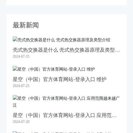
最新新闻
壳式热交换器是什么 壳式热交换器原理及类型介
2024-07-25
绍
星空（中国）官方体育网站-登录入口 维护
2024-07-25
星空（中国）官方体育网站-登录入口 应用范围
2024-07-20
越来越广泛